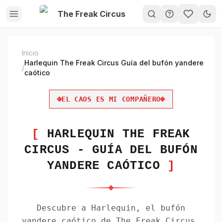
The Freak Circus
My Gam
Inicio
Harlequin The Freak Circus Guía del bufón yandere
/
caótico
EL CAOS ES MI COMPAÑERO
[
HARLEQUIN THE FREAK
CIRCUS - GUÍA DEL BUFÓN
YANDERE CAÓTICO
]
Descubre a Harlequin, el bufón
yandere caótico de The Freak Circus.