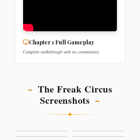
Chapter 1 Full Gameplay
Complete walkthrough with no commentary
~
The Freak Circus
Screenshots
~