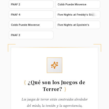
5.0
4.9
FNAF 2
Cobb Puede Moverse
4.9
4.9
FNAF 4
Five Nights at Freddy's Sister
Location
4.9
4.8
Cobb Puede Moverse
Five Nights at Epstein's
4.8
FNAF 3
⟨
¿Qué son los
Juegos de
Terror
?
⟩
Los juegos de terror están construidos alrededor
del miedo, la tensión y la supervivencia,