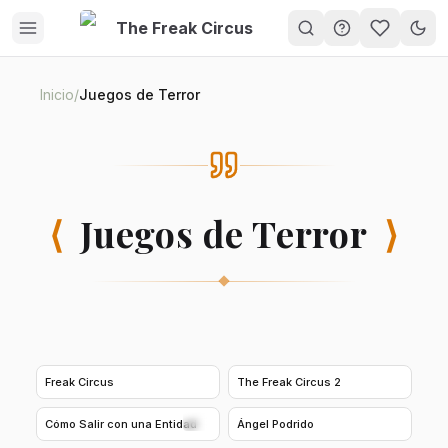
The Freak Circus
My Gam
Inicio
/
Juegos de Terror
⟨
Juegos de Terror
⟩
5.0
5.0
Freak Circus
The Freak Circus 2
5.0
5.0
Cómo Salir con una Entidad
Ángel Podrido