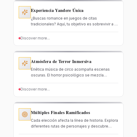
Experiencia Yandere Única
¿Buscas romance en juegos de citas
tradicionales? Aquí, tu objetivo es sobrevivir a la
persecución de los payasos locos. La obsesión
silenciosa de Pierrot y el encanto peligroso de
Discover more...
Arlequín se entrelazan - cada momento es una
aventura emocionante.
Atmósfera de Terror Inmersiva
Eriética música de circo acompaña escenas
oscuras. El horror psicológico se mezcla
perfectamente con elementos románticos. giros
argumentales inesperados y atmósfera de
Discover more...
horror cuidadosamente diseñada te mantienen
enganchado.
Múltiples Finales Ramificados
Cada elección afecta la línea de historia. Explora
diferentes rutas de personajes y descubre
escenas ocultas y finales secretos. Múltiples