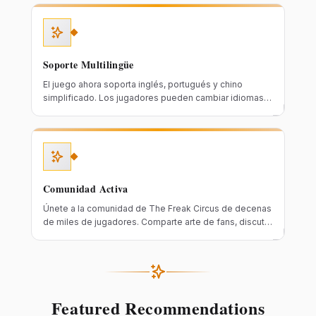
escenas cuidadosamente elaboradas ofrecen
experiencias visuales impresionantes. Más arte viene
en las actualizaciones.
Soporte Multilingüe
El juego ahora soporta inglés, portugués y chino
simplificado. Los jugadores pueden cambiar idiomas
libremente, permitiendo que jugadores globales
experimenten esta historia de romance oscuro sin
barreras.
Comunidad Activa
Únete a la comunidad de The Freak Circus de decenas
de miles de jugadores. Comparte arte de fans, discute
líneas de historia, participa en eventos oficiales y
comunícate directamente con los desarrolladores. Más
de 6,000 reseñas de juego con atmósfera comunitaria
activa.
Featured Recommendations