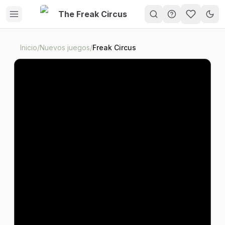
The Freak Circus
My Gam
Inicio
/
Nuevos juegos
/
Freak Circus